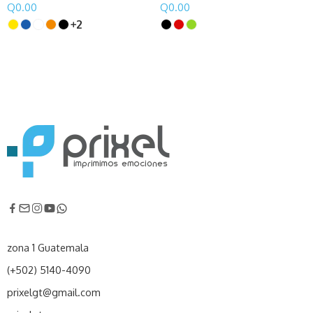
Q
0.00
Q
0.00
2
zona 1 Guatemala
(+502) 5140-4090
prixelgt@gmail.com