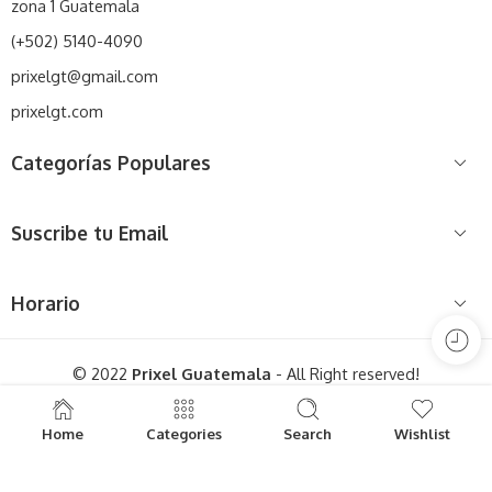
zona 1 Guatemala
(+502) 5140-4090
prixelgt@gmail.com
prixelgt.com
Categorías Populares
Suscribe tu Email
Horario
© 2022
Prixel Guatemala
- All Right reserved!
Home
Categories
Search
Wishlist
Llámanos al (
+502) 5140-4090
en horario de 8
:00 hrs
a 17
:00 hrs
(lunes a viernes)