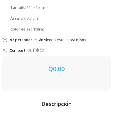
T
amaño
: 14.1 x 1.2 cm
Área
: 2 x 0.7 cm
Color de escritura:
43
personas
están viendo esto ahora mismo
Compartir
Q
0.00
Descripción