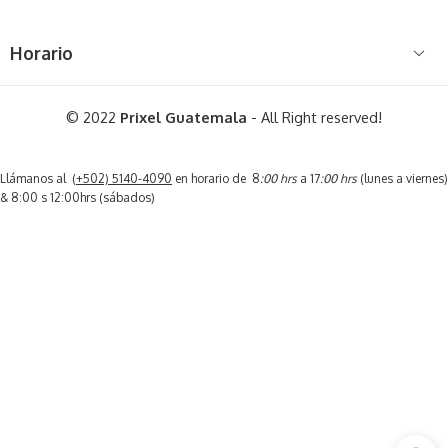
Horario
© 2022
Prixel Guatemala
- All Right reserved!
Llámanos al (
+502) 5140-4090
en horario de 8
:00 hrs
a 17
:00 hrs
(lunes a viernes)
& 8:00 s 12:00hrs (sábados)