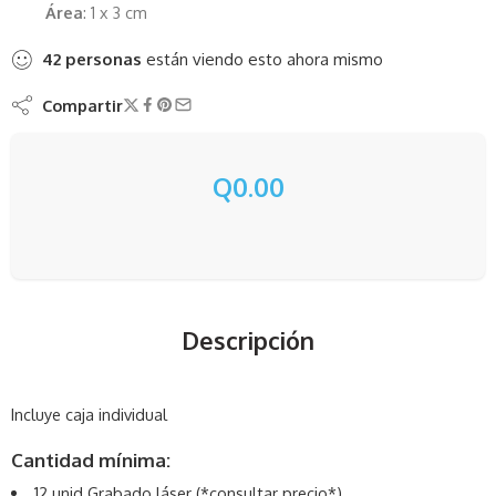
Área
: 1 x 3 cm
42
personas
están viendo esto ahora mismo
Compartir
Q
0.00
Descripción
Incluye caja individual
Cantidad mínima:
12 unid Grabado láser (*consultar precio*)