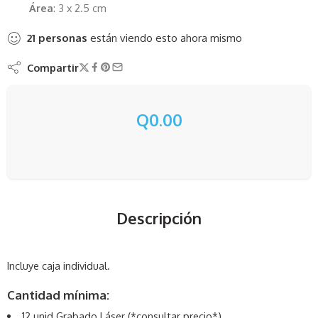
Área
: 3 x 2.5 cm
21
personas
están viendo esto ahora mismo
Compartir
Q
0.00
Descripción
Incluye caja individual.
Cantidad mínima:
12 unid Grabado Láser (*consultar precio*)