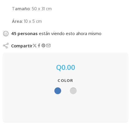
T
amaño
: 50 x 31 cm
Área
: 10 x 5 cm
45
personas
están viendo esto ahora mismo
Compartir
Q
0.00
COLOR