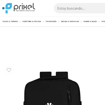
TAZAS & TERMOS
ESCRITURA & OFICINA
TECNOLOGÍA
BOLSAS & MOCHILAS
HOGAR & SALUD
EVE