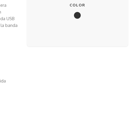
nera
COLOR
n
lida USB
 la banda
ida