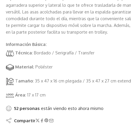
agarradera superior y lateral lo que te ofrece trasladarla de ma
versátil. Las asas acolchadas para llevar en la espalda garantiza
comodidad durante todo el día, mientras que la conveniente sa
te permite cargar tu dispositivo móvil sobre la marcha. Además,
en la parte posterior facilita su transporte en trolley.
Información Básica:
Técnica
: Bordado / Serigrafía / Transfer
Material
: Poliéster
T
amaño
: 35 x 47 x 16 cm plegada / 35 x 47 x 27 cm extend
Área
: 17 x 17 cm
52
personas
están viendo esto ahora mismo
Compartir