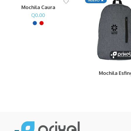
NUEVO ★
Mochila Caura
Q
0.00
Mochila Esfi