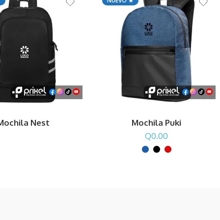
★
NUEVO ★
Mochila Nest
Mochila Puki
Q
0.00