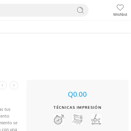
Wishlist
Q
0.00
TÉCNICAS IMPRESIÓN
as tus
mento
miento se
a con una