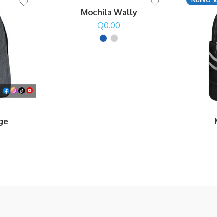
NUEVO 
Mochila Wally
Q
0.00
nge