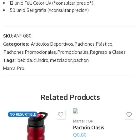
12 unid Full Color Uv (*consultar precio*)
50 unid Serigrafia (*consultar precio*)
SKU:
ANF 080
Categories:
Artículos Deportivos
,
Pachones Plástico
,
Pachones Promocionales
,
Promocionales
,
Regreso a Clases
Tags:
bebida
,
cilindro
,
mezclador
,
pachon
Marca:
Pro
Related Products
NO RESURTIBLE
Marca:
TOP
Pachón Oasis
Q
0.00