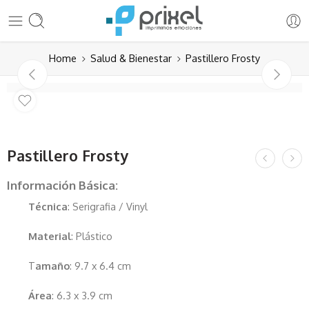
Home
Salud & Bienestar
Pastillero Frosty
Pastillero Frosty
Información Básica:
Técnica
: Serigrafia / Vinyl
Material
: Plástico
T
amaño
: 9.7 x 6.4 cm
Área
: 6.3 x 3.9 cm