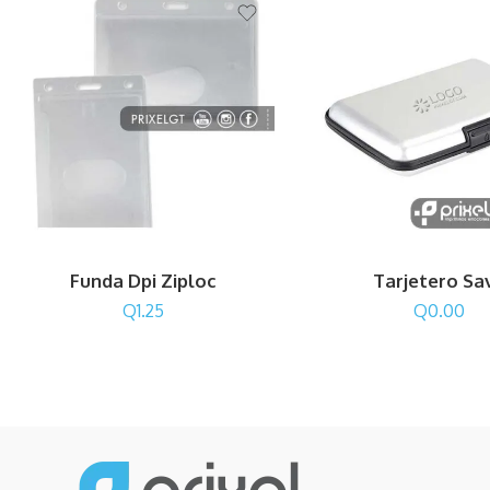
Funda Dpi Ziploc
Tarjetero Sa
Q
1.25
Q
0.00