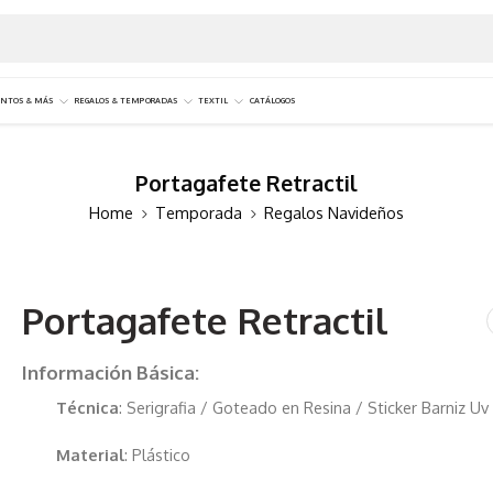
NTOS & MÁS
REGALOS & TEMPORADAS
TEXTIL
CATÁLOGOS
Portagafete Retractil
Home
Temporada
Regalos Navideños
Portagafete Retractil
Información Básica:
Técnica
: Serigrafia / Goteado en Resina / Sticker Barniz Uv
Material
: Plástico