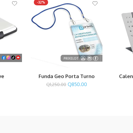
-32%
ve
Funda Geo Porta Turno
Calen
Q
850.00
Q
1,250.00