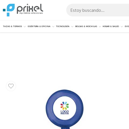
TAZAS & TERMOS
ESCRITURA & OFICINA
TECNOLOGÍA
BOLSAS & MOCHILAS
HOGAR & SALUD
EVE