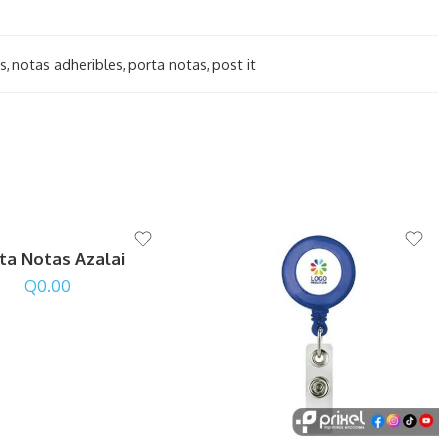
s
,
notas adheribles
,
porta notas
,
post it
ta Notas Azalai
Q
0.00