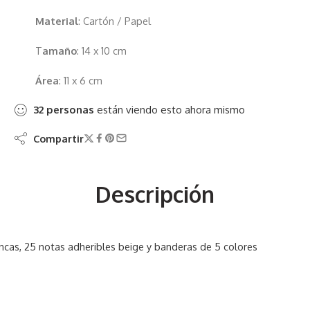
Material
: Cartón / Papel
T
amaño
: 14 x 10 cm
Área
: 11 x 6 cm
32
personas
están viendo esto ahora mismo
Compartir
Descripción
lancas, 25 notas adheribles beige y banderas de 5 colores