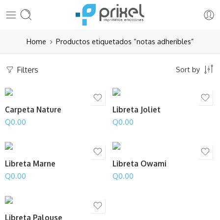
Home
Productos etiquetados “notas adheribles”
Filters
Sort by
Carpeta Nature
Libreta Joliet
Q
0.00
Q
0.00
Libreta Marne
Libreta Owami
Q
0.00
Q
0.00
Libreta Palouse