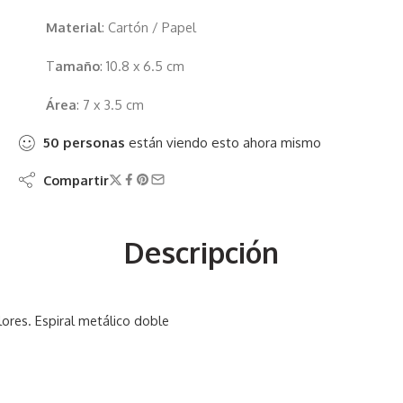
Material
: Cartón / Papel
T
amaño
: 10.8 x 6.5 cm
Área
: 7 x 3.5 cm
50
personas
están viendo esto ahora mismo
Compartir
Descripción
lores. Espiral metálico doble