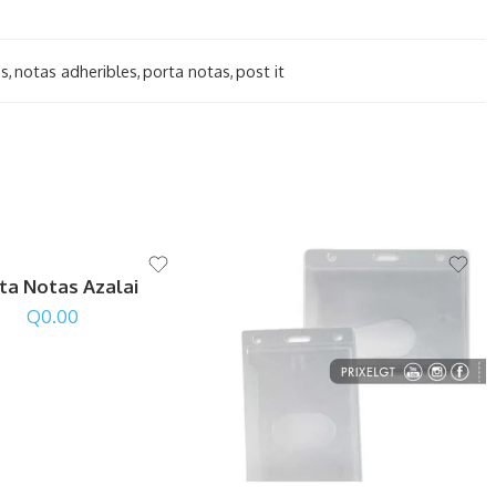
as
,
notas adheribles
,
porta notas
,
post it
ta Notas Azalai
Q
0.00