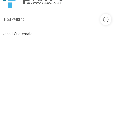
zona 1 Guatemala
(+502) 5140-4090
prixelgt@gmail.com
prixelgt.com
Categorías Populares
Suscribe tu Email
Horario